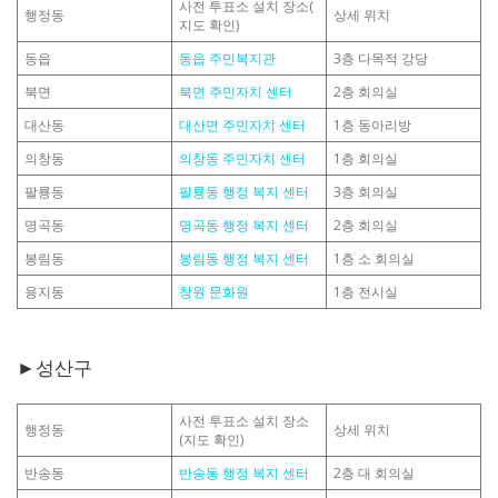
사전 투표소 설치 장소(
행정동
상세 위치
지도 확인)
동읍
동읍 주민복지관
3층 다목적 강당
북면
북면 주민자치 센터
2층 회의실
대산동
대산면 주민자치 센터
1층 동아리방
의창동
의창동 주민자치 센터
1층 회의실
팔룡동
팔룡동 행정 복지 센터
3층 회의실
명곡동
명곡동 행정 복지 센터
2층 회의실
봉림동
봉림동 행정 복지 센터
1층 소 회의실
용지동
창원 문화원
1층 전시실
►성산구
사전 투표소 설치 장소
행정동
상세 위치
(지도 확인)
반송동
반송동 행정 복지 센터
2층 대 회의실