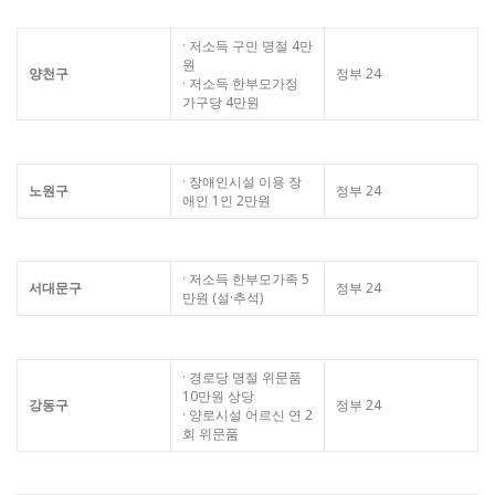
· 저소득 구민 명절 4만
원
양천구
정부 24
· 저소득 한부모가정
가구당 4만원
· 장애인시설 이용 장
노원구
정부 24
애인 1인 2만원
· 저소득 한부모가족 5
서대문구
정부 24
만원 (설·추석)
· 경로당 명절 위문품
10만원 상당
강동구
정부 24
· 양로시설 어르신 연 2
회 위문품