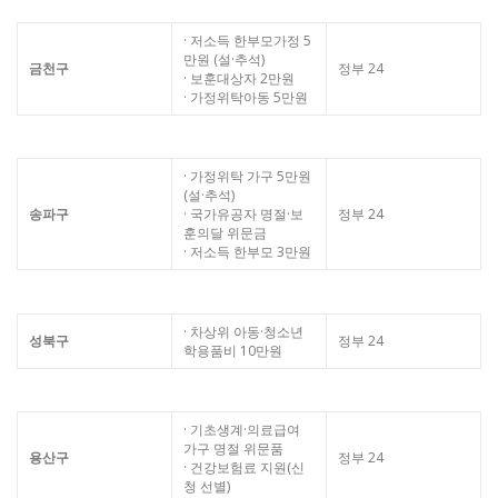
· 저소득 한부모가정 5
만원 (설·추석)
금천구
정부 24
· 보훈대상자 2만원
· 가정위탁아동 5만원
· 가정위탁 가구 5만원
(설·추석)
송파구
· 국가유공자 명절·보
정부 24
훈의달 위문금
· 저소득 한부모 3만원
· 차상위 아동·청소년
성북구
정부 24
학용품비 10만원
· 기초생계·의료급여
가구 명절 위문품
용산구
정부 24
· 건강보험료 지원(신
청 선별)