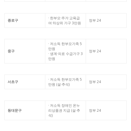
· 한부모·주거·교육급
종로구
정부 24
여·차상위 가구 3만원
· 저소득 한부모가족 5
만원
중구
정부 24
· 생계·의료 수급가구 3
만원
· 저소득 한부모가족 5
서초구
정부 24
만원 (설·추석)
· 저소득 장애인 온누
동대문구
리상품권 지급 (설·추
정부 24
석)