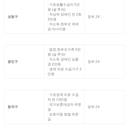
· 기초생활수급자 5만
원 (설·추석)
· 차상위 장애인 연 2회
성동구
정부 24
3만원
· 저소득 한부모 격려
금·자녀지원
· 법정 한부모가족 5만
원 (설·추석)
· 저소득 장애인 상품
광진구
정부 24
권 2만원
· 생계·의료 수급가구 2
만원
· 기초생계·의료 수급
자 연 10만원
· 국가보훈대상자 위문
동작구
정부 24
금
· 보호아동 명절 위문
금