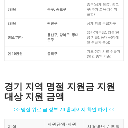
중구(생계·의료), 종로
3만원
중구, 종로구
구(주거·교육·차상위
포함)
2만원
광진구
생계·의료 수급가구
용산(위문품), 강북(현
용산구, 강북구, 동대
현물/기타
금 지급), 동대문(장애
문구
인 수급자 중심)
기초 생계·의료 수급자
연 10만원
동작구
(연간 총액 기준)
경기 지역 명절 지원금 지원
대상 지원 금액
>> 명절 위로 금 정부 24 홈페이지 확인 하기 <<
지원금액·지원
지역
신청방법 / 문의