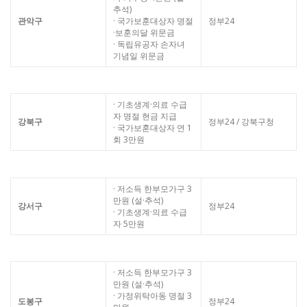
추석)
관악구
· 국가보훈대상자 명절
정부24
·보훈의달 위문금
· 독립유공자 손자녀
기념일 위문금
· 기초생계·의료 수급
자 명절 현금 지급
강북구
정부24 / 강북구청
· 국가보훈대상자 연 1
회 3만원
· 저소득 한부모가구 3
만원 (설·추석)
강서구
정부24
· 기초생계·의료 수급
자 5만원
· 저소득 한부모가구 3
만원 (설·추석)
· 가정위탁아동 명절 3
도봉구
정부24