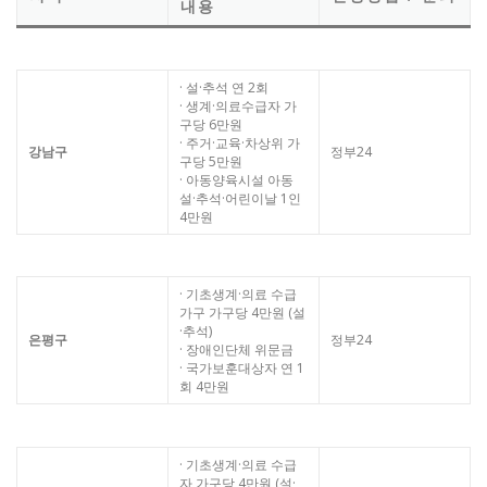
내용
· 설·추석 연 2회
· 생계·의료수급자 가
구당 6만원
· 주거·교육·차상위 가
강남구
정부24
구당 5만원
· 아동양육시설 아동
설·추석·어린이날 1인
4만원
· 기초생계·의료 수급
가구 가구당 4만원 (설
·추석)
은평구
정부24
· 장애인단체 위문금
· 국가보훈대상자 연 1
회 4만원
· 기초생계·의료 수급
자 가구당 4만원 (설·