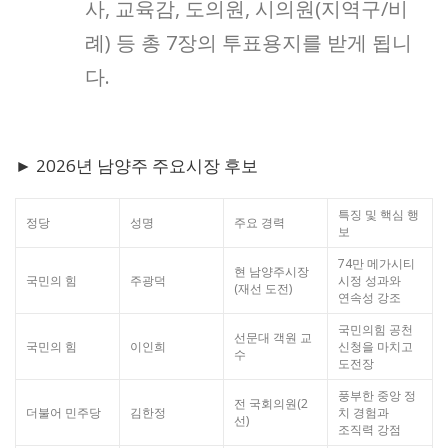
사, 교육감, 도의원, 시의원(지역구/비
례) 등 총 7장의 투표용지를 받게 됩니
다.
► 2026년 남양주 주요시장 후보
특징 및 핵심 행
정당
성명
주요 경력
보
74만 메가시티
현 남양주시장
국민의 힘
주광덕
시정 성과와
(재선 도전)
연속성 강조
국민의힘 공천
선문대 객원 교
국민의 힘
이인희
신청을 마치고
수
도전장
풍부한 중앙 정
전 국회의원(2
더불어 민주당
김한정
치 경험과
선)
조직력 강점