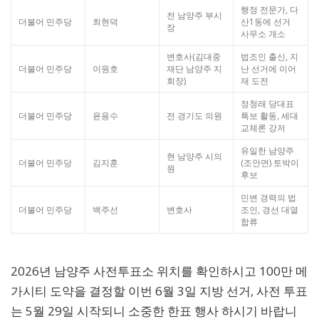
행정 전문가, 다
전 남양주 부시
더불어 민주당
최현덕
산1동에 선거
장
사무소 개소
변호사(김대중
법조인 출신, 지
더불어 민주당
이원호
재단 남양주 지
난 선거에 이어
회장)
재 도전
정청래 당대표
더불어 민주당
윤용수
전 경기도 의원
특보 활동, 세대
교체론 강저
유일한 남양주
현 남양주 시의
더불어 민주당
김지훈
(조안면) 토박이
원
후보
민변 경력의 법
더불어 민주당
백주선
변호사
조인, 경선 대열
합류
2026년 남양주 사전투표소 위치를 확인하시고 100만 메
가시티 도약을 결정할 이번 6월 3일 지방 선거, 사전 투표
는 5월 29일 시작되니 소중한 한표 행사 하시기 바랍니