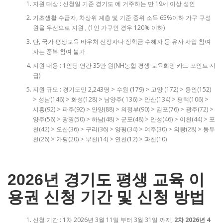
지원 대상 : 신청일 기준 경기도 에 거주하는 만 19세 이상 성인
기초생활 수급자, 차상위 계층 및 기준 중위 소득 65%이하 가구 구성
원을 우선으로 지원 , (1인 가구인 경우 120% 이하)
단, 국가 평생교육 바우처 선정자나 장학금 수혜자 등 유사 사업 참여
자는 중복 참여 불가
지원 내용 : 1인당 연간 35만 원(NH농협 평생 교육희망 카드 포인트 지
급)
지원 규모 : 경기도민 2,243명 > 수원 (179) > 고양 (172) > 용인(152)
> 성남(146) > 화성(128) > 남양주( 136) > 안산(134) > 평택(106) >
시흥(92) > 파주(92) > 안양(88) > 의정부(90) > 김포(76) > 광주(72) >
양주(56) > 광명(50) > 하남(48) > 군포(48) > 안성(46) > 이천(44) > 포
천(42) > 오산(36) > 구리(36) > 양평(34) > 여주(30) > 의왕(28) > 동두
천(26) > 가평(20) > 부천(14) > 연천(12) > 과천(10)
2026년 경기도 평생 교육 이
용권 신청 기간 및 신청 방법
신청 기간 : 1차 2026년 3월 11일 부터 3월 31일 까지,
2차 2026년 4