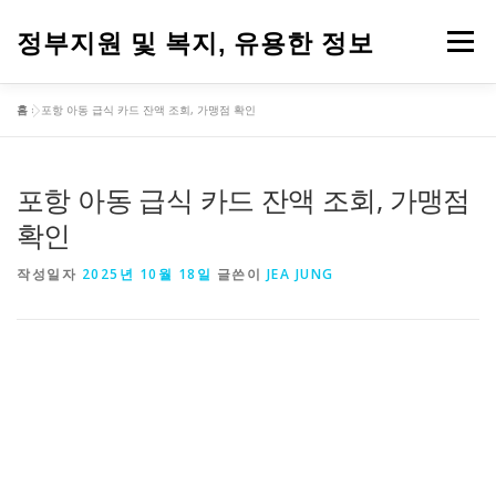
내
용
정부지원 및 복지, 유용한 정보
메뉴
으
로
바
홈
»
포항 아동 급식 카드 잔액 조회, 가맹점 확인
로
가
기
포항 아동 급식 카드 잔액 조회, 가맹점
확인
작성일자
2025년 10월 18일
글쓴이
JEA JUNG