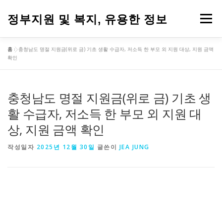
내
용
정부지원 및 복지, 유용한 정보
메뉴
으
로
바
홈
»
충청남도 명절 지원금(위로 금) 기초 생활 수급자, 저소득 한 부모 외 지원 대상, 지원 금액
로
확인
가
기
충청남도 명절 지원금(위로 금) 기초 생
활 수급자, 저소득 한 부모 외 지원 대
상, 지원 금액 확인
작성일자
2025년 12월 30일
글쓴이
JEA JUNG