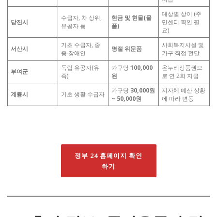
대상별 상이 (주
수급자, 차 상위,
현금 및 현물(물
당진시
민센터 확인 필
유공자 등
품)
요)
기초 수급자, 중
사회복지시설 및
서산시
명절 위문품
증 장애인
가구 직접 전달
독립 유공자(유
가구당
100,000
온누리상품권으
부여군
족)
원
로 연 2회 지급
가구당
30,000원
지자체 예산 상황
계룡시
기초 생활 수급자
~ 50,000원
에 따라 변동
정부 24 홈페이지 확인
하기