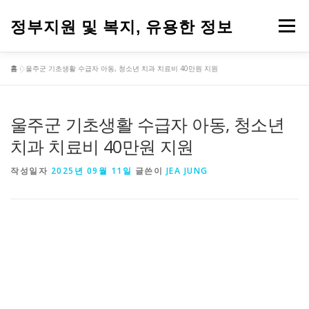
내
용
정부지원 및 복지, 유용한 정보
메뉴
으
로
바
홈
»
울주군 기초생활 수급자 아동, 청소년 치과 치료비 40만원 지원
로
가
기
울주군 기초생활 수급자 아동, 청소년
치과 치료비 40만원 지원
작성일자
2025년 09월 11일
글쓴이
JEA JUNG