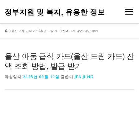
내
용
정부지원 및 복지, 유용한 정보
메뉴
으
로
바
홈
»
울산 아동 급식 카드(울산 드림 카드) 잔액 조회 방법, 발급 받기
로
가
기
울산 아동 급식 카드(울산 드림 카드) 잔
액 조회 방법, 발급 받기
작성일자
2025년 09월 11일
글쓴이
JEA JUNG