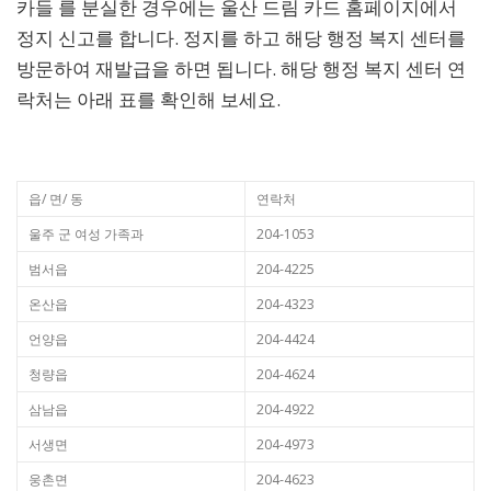
카들 를 분실한 경우에는 울산 드림 카드 홈페이지에서
정지 신고를 합니다. 정지를 하고 해당 행정 복지 센터를
방문하여 재발급을 하면 됩니다. 해당 행정 복지 센터 연
락처는 아래 표를 확인해 보세요.
읍/ 면/ 동
연락처
울주 군 여성 가족과
204-1053
범서읍
204-4225
온산읍
204-4323
언양읍
204-4424
청량읍
204-4624
삼남읍
204-4922
서생면
204-4973
웅촌면
204-4623