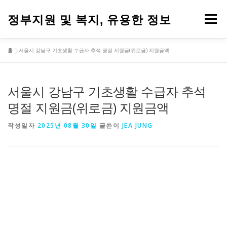
내
용
정부지원 및 복지, 유용한 정보
메뉴
으
로
바
홈
»
서울시 강남구 기초생활 수급자 추석 명절 지원금(위로금) 지원금액
로
가
기
서울시 강남구 기초생활 수급자 추석
명절 지원금(위로금) 지원금액
작성일자
2025년 08월 30일
글쓴이
JEA JUNG