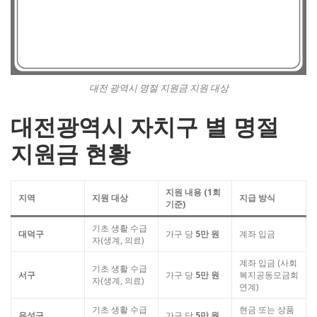
대전 광역시 명절 지원금 지원 대상
대전광역시 자치구 별 명절
지원금 현황
지원 내용 (1회
지역
지원 대상
지급 방식
기준)
기초 생활 수급
대덕구
가구 당
5만 원
계좌 입금
자(생계, 의료)
계좌 입금 (사회
기초 생활 수급
서구
가구 당
5만 원
복지공동모금회
자(생계, 의료)
연계)
기초 생활 수급
현금 또는 상품
유성구
가구 당
5만 원