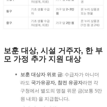
자(생계, 의료)
권
기초 생활 수급
가구 당
2~3만
온 누리 상품권
동구
자
원
또는 현물
기초 생활 수급
온 누리 상품권
중구
가구 당
2만 원
자(생계, 의료)
(1만 원 권 2매)
보훈 대상, 시설 거주자, 한 부
모 가정 추가 지원 대상
보훈 대상자 위로 금:
수급자가 아니더
라도
국가유공자, 참전 유공자
라면 각
구청에서 별도의 명절 위문 금(보통 5만
원 내외) 을 지급합니다.