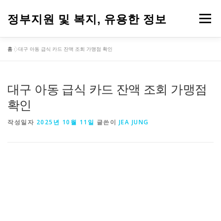
내
용
정부지원 및 복지, 유용한 정보
메뉴
으
로
바
홈
»
대구 아동 급식 카드 잔액 조회 가맹점 확인
로
가
기
대구 아동 급식 카드 잔액 조회 가맹점
확인
작성일자
2025년 10월 11일
글쓴이
JEA JUNG