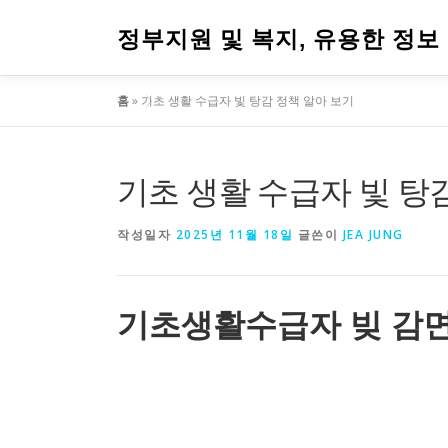
내
용
정부지원 및 복지, 유용한 정보
으
로
홈
»
기초 생활 수급자 빛 탕감 정책 알아 보기
바
로
가
기
기초 생활 수급자 빛 탕
작성일자
2025년 11월 18일
글쓴이
JEA JUNG
기초생활수급자 빚 감면