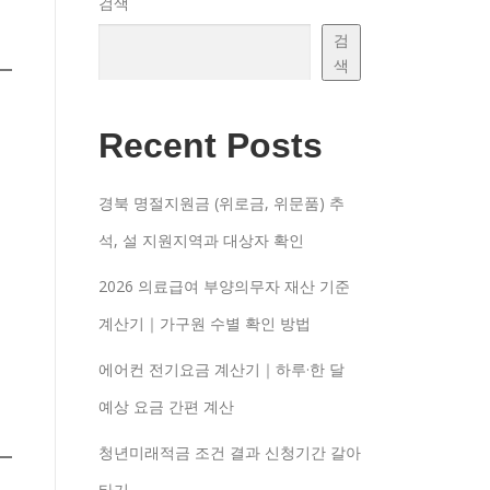
검색
검
색
Recent Posts
경북 명절지원금 (위로금, 위문품) 추
석, 설 지원지역과 대상자 확인
2026 의료급여 부양의무자 재산 기준
계산기｜가구원 수별 확인 방법
에어컨 전기요금 계산기｜하루·한 달
예상 요금 간편 계산
청년미래적금 조건 결과 신청기간 갈아
타기