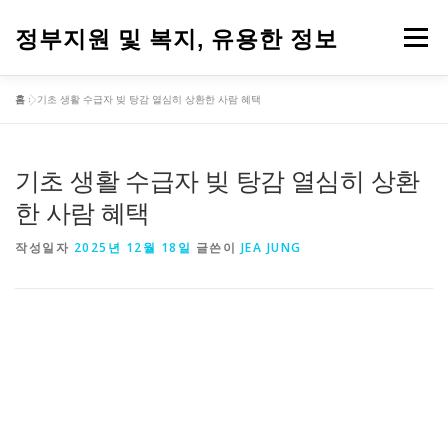
내
용
정부지원 및 복지, 유용한 정보
메뉴
으
로
바
홈
»
기초 생활 수급자 빚 탕감 열심히 상환한 사람 혜택
로
가
기
기초 생활 수급자 빚 탕감 열심히 상환
한 사람 혜택
작성일자
2025년 12월 18일
글쓴이
JEA JUNG