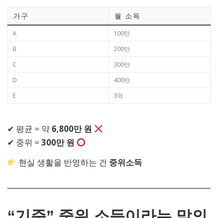
가구
월 소득
A
100만
B
200만
C
300만
D
400만
E
3억
✔ 평균 = 약
6,800만 원
✔ 중위 =
300만 원
현실 생활을 반영하는 건
중위소득
“기준” 중위 소득이라는 말의