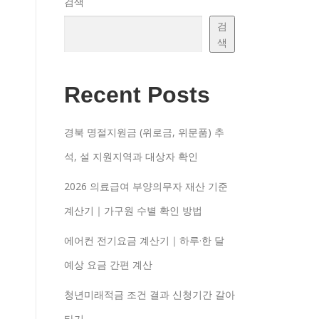
검색
검
색
Recent Posts
경북 명절지원금 (위로금, 위문품) 추
석, 설 지원지역과 대상자 확인
2026 의료급여 부양의무자 재산 기준
계산기｜가구원 수별 확인 방법
에어컨 전기요금 계산기｜하루·한 달
예상 요금 간편 계산
청년미래적금 조건 결과 신청기간 갈아
타기