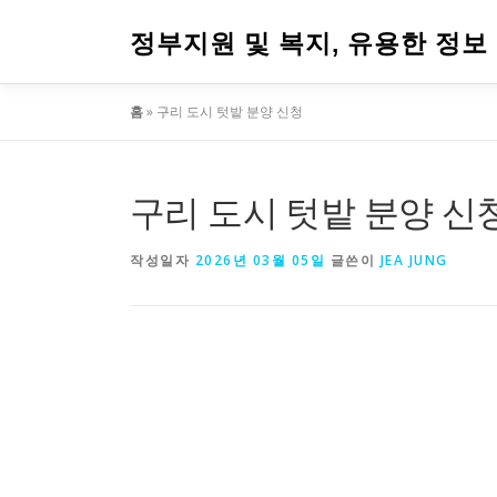
내
용
정부지원 및 복지, 유용한 정보
으
로
홈
»
구리 도시 텃밭 분양 신청
바
로
가
기
구리 도시 텃밭 분양 신
작성일자
2026년 03월 05일
글쓴이
JEA JUNG