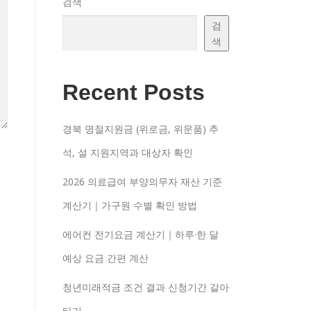
검색
검
색
Recent Posts
경북 명절지원금 (위로금, 위문품) 추
석, 설 지원지역과 대상자 확인
2026 의료급여 부양의무자 재산 기준
계산기｜가구원 수별 확인 방법
에어컨 전기요금 계산기｜하루·한 달
예상 요금 간편 계산
청년미래적금 조건 결과 신청기간 갈아
타기