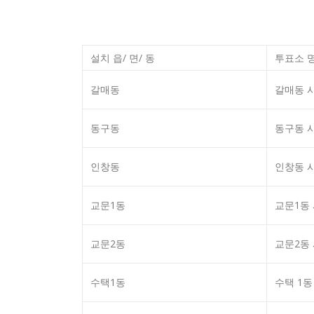
설치 읍/ 면/ 동
투표소 
갈매동
갈매동 
동구동
동구동 
인창동
인창동 
교문1동
교문1동
교문2동
교문2동
수택1동
수택 1동