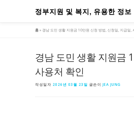
내
용
정부지원 및 복지, 유용한 정보
으
로
홈
»
경남 도민 생활 지원금 10만원 신청 방법, 신청일, 지급일,
바
로
가
기
경남 도민 생활 지원금 1
사용처 확인
작성일자
2026년 03월 23일
글쓴이
JEA JUNG