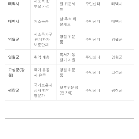
저소득 한
태백시
절 위문세
주민센터
태백시
부모 가정
트
설·추석 위
태백시
저소득층
주민센터
태백시
문세트
저소득가구
명절 위문
영월군
·진폐환자·
주민센터
영월군
품
보훈단체
혹서기·동
영월군
취약 계층
주민센터
영월군
절기 지원
고성군(강
국가 유공
명절 위문
주민센터
고성군
원)
자·유족
품
국가보훈대
보훈위문금
평창군
상자·병역
주민센터
평창군
(연 3회)
명문가