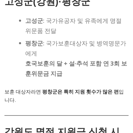
고성군(강원)·평창군
고성군
: 국가유공자 및 유족에게 명절
위문품 전달
평창군
: 국가보훈대상자 및 병역명문가
에게
호국보훈의 달 + 설·추석 포함 연 3회 보
훈위문금 지급
보훈 대상자라면
평창군은 특히 지원 횟수가 많은 편
입
니다.
강원도 명절 지원금 신청 시