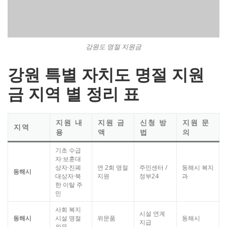
강원도 명절 지원금
강원 특별 자치도 명절 지원
금 지역 별 정리 표
지원 내
지원 금
신청 방
지원 문
지역
용
액
법
의
기초 수급
자·보훈대
상자·진폐
연 2회 명절
주민센터 /
동해시 복지
동해시
대상자·북
지원
정부24
과
한 이탈 주
민
사회 복지
시설 연계
동해시
시설 명절
위문품
동해시
지급
위문