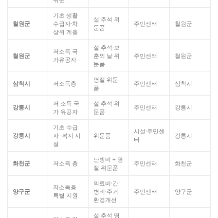
기초 생활
설·추석 위
철원군
수급자·차
주민센터
철원군
문품
상위 계층
설·추석·보
저소득 국
철원군
훈의 날 위
주민센터
철원군
가유공자
문품
명절 위문
삼척시
저소득층
주민센터
삼척시
품
저 소득 국
설·추석 위
강릉시
주민센터
강릉시
가 유공자
문품
기초 수급
시설·주민센
강릉시
자 ·복지 시
위문품
강릉시
터
설
난방비 + 명
화천군
저소득 층
주민센터
화천군
절 위문품
의료비·간
저소득층
양구군
병비·주거
주민센터
양구군
특별 지원
환경개선
설·추석 명