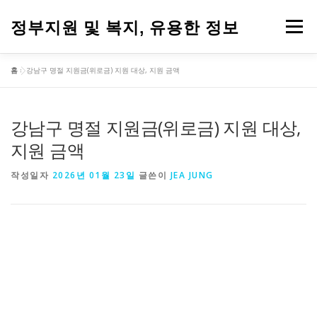
내
용
정부지원 및 복지, 유용한 정보
메뉴
으
로
바
홈
»
강남구 명절 지원금(위로금) 지원 대상, 지원 금액
로
가
기
강남구 명절 지원금(위로금) 지원 대상,
지원 금액
작성일자
2026년 01월 23일
글쓴이
JEA JUNG