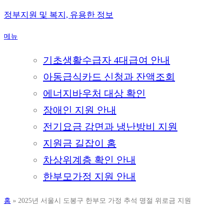
내
정부지원 및 복지, 유용한 정보
용
메뉴
으
로
기초생활수급자 4대급여 안내
바
로
아동급식카드 신청과 잔액조회
가
에너지바우처 대상 확인
기
장애인 지원 안내
전기요금 감면과 냉난방비 지원
지원금 길잡이 홈
차상위계층 확인 안내
한부모가정 지원 안내
홈
»
2025년 서울시 도봉구 한부모 가정 추석 명절 위로금 지원