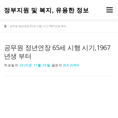
내
용
정부지원 및 복지, 유용한 정보
메뉴
으
로
바
홈
»
공무원 정년연장 65세 시행 시기,1967년생 부터
로
가
기
공무원 정년연장 65세 시행 시기,1967
년생 부터
작성일자
2025년 11월 25일
글쓴이
JEA JUNG