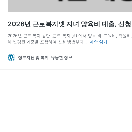
2026년 근로복지넷 자녀 양육비 대출, 신청 
2026년 근로 복지 공단 (근로 복지 넷) 에서 양육 비, 교육비, 학원
2026
해 변경된 기준을 포함하여 신청 방법부터 …
계속 읽기
년
근
정부지원 및 복지, 유용한 정보
로
복
지
넷
자
녀
양
육
비
대
출,
신