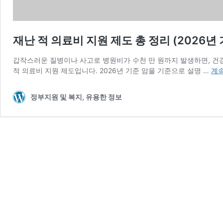
재난 적 의료비 지원 제도 총 정리 (2026년 
갑작스러운 질병이나 사고로 병원비가 수천 만 원까지 발생하면, 건강
재
적 의료비 지원 제도입니다. 2026년 기준 암을 기준으로 설명 …
계속
난
적
정부지원 및 복지, 유용한 정보
의
료
비
지
원
제
도
총
정
리
(20
년